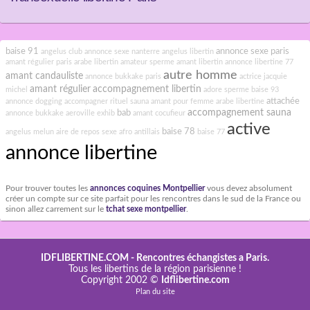
baise 91
annonce sexe paris
angelus club
annonce sexe nanterre
angelus libertin
amant régulier paris
arabe libertin
amateur sperme
amant libertin
annonce libertine 77
autre homme
amant candauliste
annonce bukkake paris
actrice jacquie
amant régulier
accompagnement libertin
michel
adore sperme
baise 93
attachée
annonce dogging
accompagner rituel sauna
amant pour femme
arabe libertine
accompagnement sauna
bab
annonce bukkake
aeroville exhib
amant cocufieur
active
baise 78
angelus melun
aire de repos sexe
afro antillais
baise 77
annonce libertine
Pour trouver toutes les
annonces coquines Montpellier
vous devez absolument
créer un compte sur ce site parfait pour les rencontres dans le sud de la France ou
sinon allez carrement sur le
tchat sexe montpellier
.
IDFLIBERTINE.COM
- Rencontres échangistes a Paris.
Tous les libertins de la région parisienne !
Copyright 2002 ©
Idflibertine.com
Plan du site