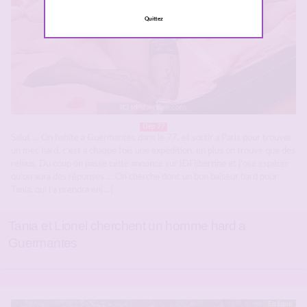
Quittez
Dép 77
Salut … On habite a Guermantes dans le 77, et sortir a Paris pour trouver
un mec hard, c’est a chaque fois une expédition, en plus on trouve que des
relous. Du coup on passe cette annonce sur IDFlibertine et j’ose espérer
qu’on aura des réponses … On cherche donc un bon baiseur hard pour
Tania, qui l’a prendra en[…]
Tania et Lionel cherchent un homme hard a
Guermantes
En ligne