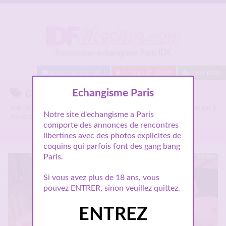
Baisez maintenant !
A moins de 10km
Inscription
cherche mec sur Idflibertine.com
Echangisme Paris
Voici tous les annonces libertines parlant de
cherche mec
, n'hésitez pas à
Notre site d'echangisme a Paris
les consulter et vous inscrire pour entamer le dialogue.
comporte des annonces de rencontres
libertines avec des photos explicites de
coquins qui parfois font des gang bang
Paris.
En ligne
Si vous avez plus de 18 ans, vous
pouvez ENTRER, sinon veuillez quittez.
ENTREZ