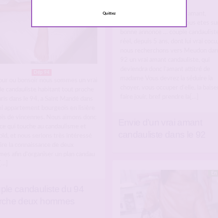
Dép 92
Si les mots candaulisme, amant,
Quittez
tromper, vous parlent, vous etes sur
bonne annonce … couple candaulist
réel, depuis 5 ans, dont lui vrai cocu
nous recherchons vers Meudon dan
92 un vrai amant candauliste, qui
deviendra donc l’amant attitré de
Dép 94
madame Vous devrez la séduire la
our ou bonsoir nous sommes un vrai
choyer, vous occuper d’elle, la baiser
e candauliste habitant tout proche
faire jouir, bref prendre la[…]
ris dans le 94, a Saint Mandé dans
el appartement bourgeois en lisière
ois de vincennes. Nous aimons donc
Envie d’un vrai amant
ce qui touche au candaulisme et
candauliste dans le 92
ld, et nous serions très intéressé
ire la connaissance de deux
es afin d’organiser un plan candau
[…]
En 
ple candauliste du 94
rche deux hommes