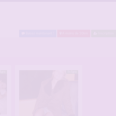
Baisez maintenant !
A moins de 10km
Inscription
ligne
En ligne