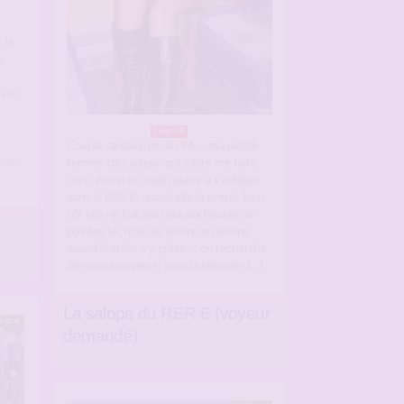
 la
e
,
s le
Dép 94
Couple candauliste du 94 … ma petite
, la
femme très salope qui adore me faire
cocu, prend un malin plaisir a s’exhiber
dans le RER E, quand elle le prend, bien
sûr elle ne fait pas cela aux heures de
pointes lol, mais de temps en temps
quand le trafic s’y prête … on recherche
des mecs voyeurs, pour la regarder,[…]
La salope du RER E (voyeur
ligne
demandé)