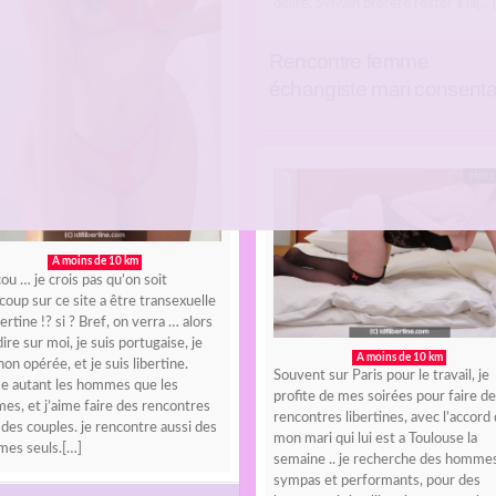
délire, Sylvain préfère rester à la[…]
Rencontre femme
échangiste mari consenta
Hors 
A moins de 10 km
u … je crois pas qu’on soit
oup sur ce site a être transexuelle
bertine !? si ? Bref, on verra … alors
ire sur moi, je suis portugaise, je
A moins de 10 km
non opérée, et je suis libertine.
Souvent sur Paris pour le travail, je
me autant les hommes que les
profite de mes soirées pour faire de
es, et j’aime faire des rencontres
rencontres libertines, avec l’accord
des couples. je rencontre aussi des
mon mari qui lui est a Toulouse la
es seuls.[…]
semaine .. je recherche des homme
sympas et performants, pour des