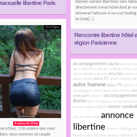
sexuelle libertine Paris
bonnes soirées libertines sans tabou
directement à mon hotel dont je vo
donnerai l’adresse si on a un feeling
le tchat[…]
Hors ligne
Rencontre libertine hôtel 
région Parisienne
accompagnement sauna
annonce bu
paris
aeroville exhib
afro antillais
actrice ja
attachée
michel
amateur sperme
amant co
baise 91
adore sperme
amant régulier par
autre homme
baise 78
angelus c
an
accompagner rituel sauna
arabe libertin
accompagnemen
sexe paris
baise 77
libertin
baise 93
angelus melun
amant po
amant candauli
femme
angelus libertin
annonce
aire de repos sexe
A moins de 10 km
libertine
ou à tous : ) On espère que vous
annonce dogging
am
z bien, nous sommes un couple
libertin
arabe libertine
annonce libertine 7