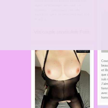
photo cumule les amants, cela me fait
plaisir de la partager avec tous ces
hommes … J’en ressens une telle
excitation que je ne peux désormais plus
m’en[…]
Vrai couple candauliste Paris
Hors ligne
Couco
beauc
et li
que d
suis 
J’ai
femm
avec 
homm