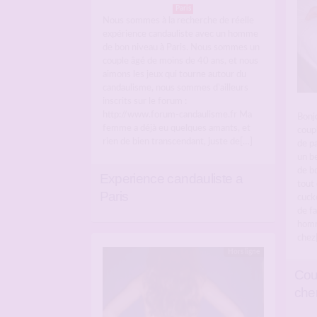
Paris
Nous sommes à la recherche de réelle
expérience candauliste avec un homme
de bon niveau à Paris. Nous sommes un
couple âgé de moins de 40 ans, et nous
aimons les jeux qui tourne autour du
candaulisme, nous sommes d’ailleurs
inscrits sur le forum :
http://www.forum-candaulisme.fr Ma
Bonj
femme a déjà eu quelques amants, et
coupl
rien de bien transcendant, juste de[…]
de pa
un b
de b
Experience candauliste a
tout 
Paris
cucko
de fa
homm
chez
Hors ligne
Cou
che