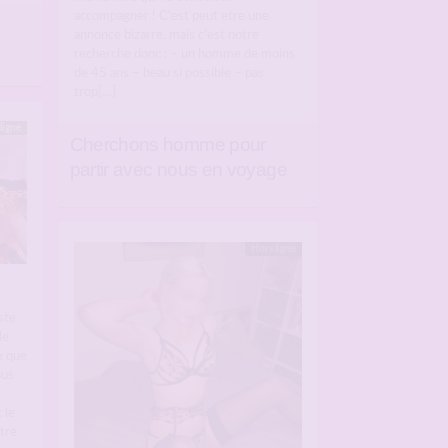
accompagner ! C’est peut etre une
annonce bizarre, mais c’est notre
recherche donc : – un homme de moins
de 45 ans – beau si possible – pas
trop[…]
ligne
Cherchons homme pour
partir avec nous en voyage
Hors ligne
ste
le
e que
ous
 le
otre