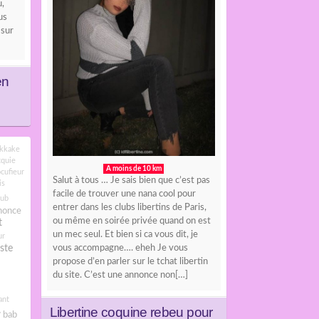
,
us
 sur
en
kkake
cquie
A moins de 10 km
cufieur
Salut à tous … Je sais bien que c’est pas
is
facile de trouver une nana cool pour
lub
entrer dans les clubs libertins de Paris,
nonce
ou même en soirée privée quand on est
t
un mec seul. Et bien si ca vous dit, je
ur
ste
vous accompagne…. eheh Je vous
propose d’en parler sur le tchat libertin
du site. C’est une annonce non[…]
ant
Libertine coquine rebeu pour
bab
7