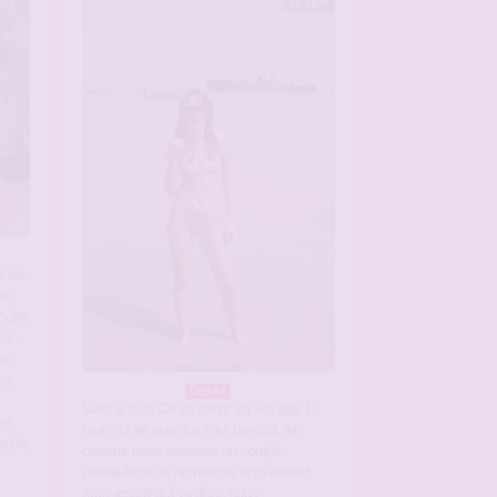
En ligne
t les
ux
roche
ir.
our
es
Dép 94
Salut à tous On va partir en voyage 15
es
jours a l’ile maurice très bientot, et
rtin.
comme nous sommes un couple
candauliste, je recherche activement
mon amant qui va donc nous