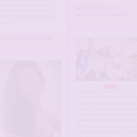
ibertins candaulistes depuis des
Candaulisme soft,
s, on ne fait plus du tout de
recherchons homme bi
ontre avec des couples, juste des
mes[…]
ple candauliste du 95
En 
En ligne
Dép 91
Si vous êtes à la recherche d’une
rencontre avec une femme echangi
et libertine, jolie fine décidée, dont 
mari est consentant et bien je pens
vous êtes sur la bonne annonce )) n
sommes Sylvain et Noémie et nous
sommes un couple candauliste, dont
mari ne participent jamais ! C’est n