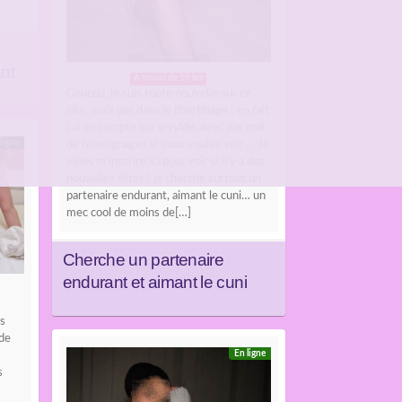
nt
A moins de 10 km
Coucou, je suis toute nouvelle sur ce
site, mais pas dans le libertinage ! en fait
j’ai un compte sur wyylde, avec pas mal
ligne
de témoignages si vous voulez voir … Je
viens m’inscrire ici pour voir si il y a des
nouvelles têtes ! je cherche surtout un
partenaire endurant, aimant le cuni… un
mec cool de moins de[…]
Cherche un partenaire
endurant et aimant le cuni
s
 de
En ligne
s