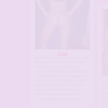
Dép 91
Bonjour Mme au clavier, toujours Couple
d’Etampes dans le 91, je cherche plan
candauliste, je suis une femme
gourmande motivée Mon homme sera
présent et assistera a nos ébats. j’ai un
compte sur netech / Wyylde, et sur le
nous
forum-candaulisme.fr Merci de me
canda
contacter ici, et de me faire vos
homm
propositions, je déciderai ensuite je
relat
recois, me déplace jamais Bisous[…]
d’or
38 an