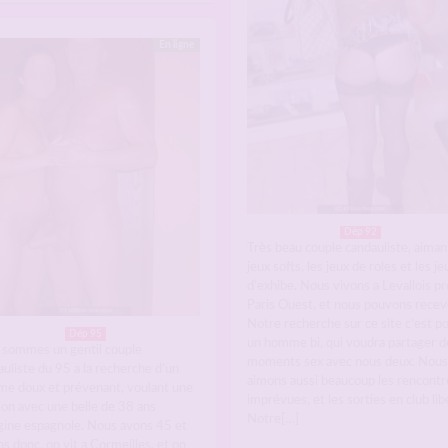
En ligne
Dép 92
Très beau couple candauliste, aiman
jeux softs, les jeux de roles et les je
d’exhibe. Nous vivons a Levallois p
Paris Ouest, et nous pouvons recevo
Notre recherche sur ce site c’est p
Dép 95
un homme bi, qui voudra partager d
 sommes un gentil couple
moments sex avec nous deux. Nous
uliste du 95 a la recherche d’un
aimons aussi beaucoup les rencontr
e doux et prévenant, voulant une
imprévues, et les sorties en club libe
ion avec une belle de 38 ans
Notre[…]
igine espagnole. Nous avons 45 et
s donc, on vit a Cormeilles, et on