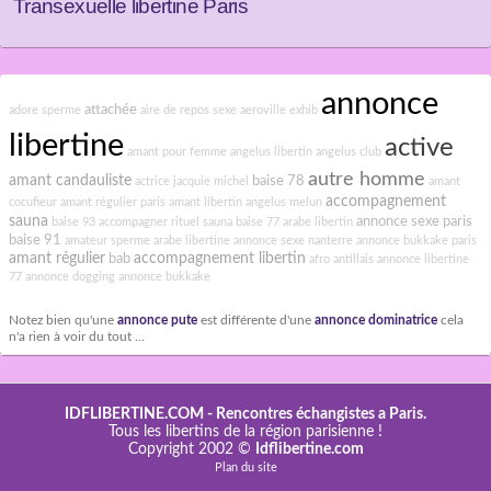
Transexuelle libertine Paris
annonce
attachée
adore sperme
aire de repos sexe
aeroville exhib
libertine
active
amant pour femme
angelus libertin
angelus club
autre homme
amant candauliste
baise 78
actrice jacquie michel
amant
accompagnement
cocufieur
amant régulier paris
amant libertin
angelus melun
sauna
annonce sexe paris
baise 93
accompagner rituel sauna
baise 77
arabe libertin
baise 91
amateur sperme
arabe libertine
annonce sexe nanterre
annonce bukkake paris
amant régulier
accompagnement libertin
bab
afro antillais
annonce libertine
77
annonce dogging
annonce bukkake
Notez bien qu'une
annonce pute
est différente d'une
annonce dominatrice
cela
n'a rien à voir du tout ...
IDFLIBERTINE.COM
- Rencontres échangistes a Paris.
Tous les libertins de la région parisienne !
Copyright 2002 ©
Idflibertine.com
Plan du site