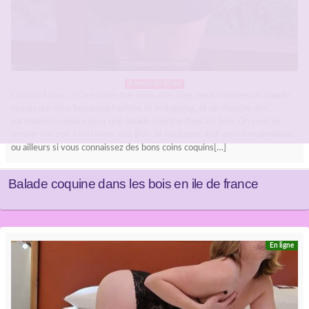
A moins de 10 km
Coucou à tous : ) On espère que vous allez bien, nous sommes un couple
sympa qui aime beaucoup l’exhibe et le dogging, et on cherche des
partenaires coquins pour une balade coquine dans les bois. On peut se
donner rdv soit a Ferrières, soit Bois de boulogne, soit vers Fontainebleau
ou ailleurs si vous connaissez des bons coins coquins[…]
Balade coquine dans les bois en ile de france
En ligne