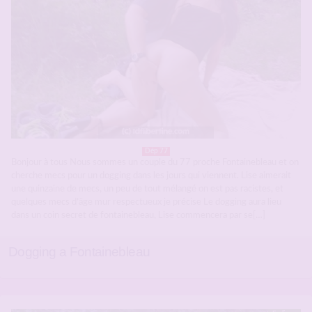
Dép 77
Bonjour à tous Nous sommes un couple du 77 proche Fontainebleau et on
cherche mecs pour un dogging dans les jours qui viennent. Lise aimerait
une quinzaine de mecs, un peu de tout mélangé on est pas racistes, et
quelques mecs d’âge mur respectueux je précise Le dogging aura lieu
dans un coin secret de fontainebleau, Lise commencera par se[…]
Dogging a Fontainebleau