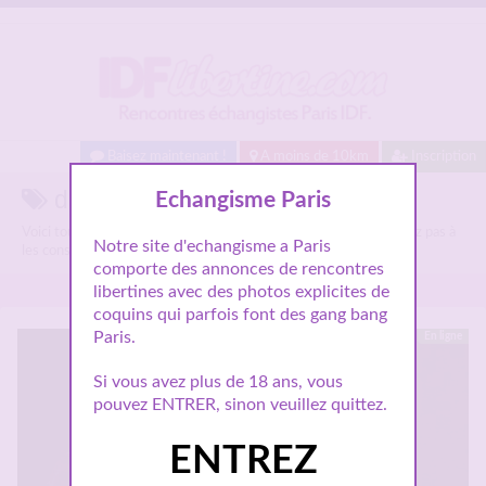
Baisez maintenant !
A moins de 10km
Inscription
dogging 77 sur Idflibertine.com
Echangisme Paris
Voici tous les annonces libertines parlant de
dogging 77
, n'hésitez pas à
Notre site d'echangisme a Paris
les consulter et vous inscrire pour entamer le dialogue.
comporte des annonces de rencontres
libertines avec des photos explicites de
coquins qui parfois font des gang bang
Paris.
En ligne
Si vous avez plus de 18 ans, vous
pouvez ENTRER, sinon veuillez quittez.
ENTREZ