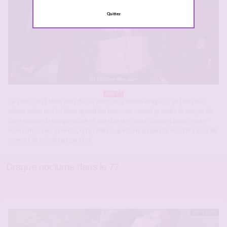
Quittez
Dép 77
Le sexe, c’est bien, mais du cul avec de la bonne drague, c’est toujours
mieux selon moi ! J’aime quand les hommes savent prendre le temps de
faire monter la température et me dire des mots cochons pour rendre
mon minou tout humide, hi hi ! Allons, gardons un peu de mystère tout de
meme ! Je suis dispo pour[…]
Drague nocturne dans le 77
Hors ligne