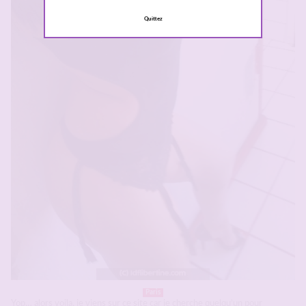
Quittez
Paris
Yop… alors voila, je viens sur ce site car je cherche quelqu’un pour