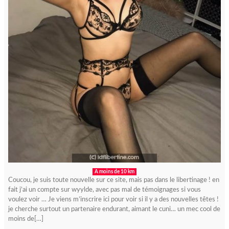
A moins de 10 km
Coucou, je suis toute nouvelle sur ce site, mais pas dans le libertinage ! en
fait j’ai un compte sur wyylde, avec pas mal de témoignages si vous
voulez voir … Je viens m’inscrire ici pour voir si il y a des nouvelles têtes !
je cherche surtout un partenaire endurant, aimant le cuni… un mec cool de
moins de[…]