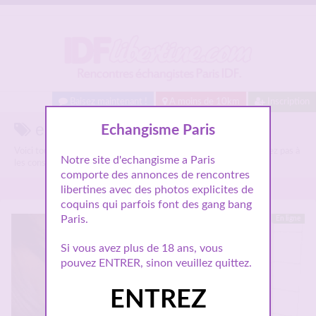
Baisez maintenant !
A moins de 10km
Inscription
expériences sur Idflibertine.com
Echangisme Paris
Voici tous les annonces libertines parlant de
expériences
, n'hésitez pas à
Notre site d'echangisme a Paris
les consulter et vous inscrire pour entamer le dialogue.
comporte des annonces de rencontres
libertines avec des photos explicites de
coquins qui parfois font des gang bang
Paris.
En ligne
Si vous avez plus de 18 ans, vous
pouvez ENTRER, sinon veuillez quittez.
ENTREZ