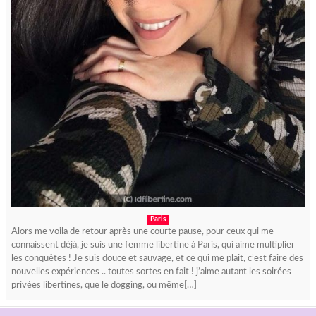
Paris
Alors me voila de retour après une courte pause, pour ceux qui me
connaissent déjà, je suis une femme libertine à Paris, qui aime multiplier
les conquêtes ! Je suis douce et sauvage, et ce qui me plait, c’est faire des
nouvelles expériences .. toutes sortes en fait ! j’aime autant les soirées
privées libertines, que le dogging, ou même[…]