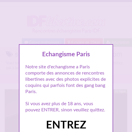
Baisez maintenant !
A moins de 10km
Inscription
scénario libertin sur Idflibertine.com
Echangisme Paris
Voici tous les annonces libertines parlant de
scénario libertin
, n'hésitez
Notre site d'echangisme a Paris
pas à les consulter et vous inscrire pour entamer le dialogue.
comporte des annonces de rencontres
libertines avec des photos explicites de
coquins qui parfois font des gang bang
Paris.
En ligne
Si vous avez plus de 18 ans, vous
pouvez ENTRER, sinon veuillez quittez.
ENTREZ