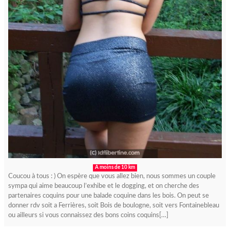
A moins de 10 km
Coucou à tous : ) On espère que vous allez bien, nous sommes un couple
sympa qui aime beaucoup l’exhibe et le dogging, et on cherche des
partenaires coquins pour une balade coquine dans les bois. On peut se
donner rdv soit a Ferrières, soit Bois de boulogne, soit vers Fontainebleau
ou ailleurs si vous connaissez des bons coins coquins[…]