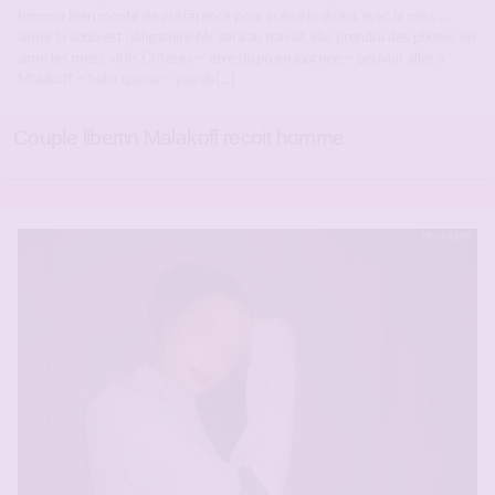
homme bien monté de préférence pour scénario direct avec la miss …
aimer la sodo est obligatoire Mr sera au travail, elle prendra des photos on
aime les mecs virils Critères – etre dispo en journée – pouvoir aller a
Malakoff – belle queue – pas de[…]
Couple libertin Malakoff recoit homme
Hors ligne