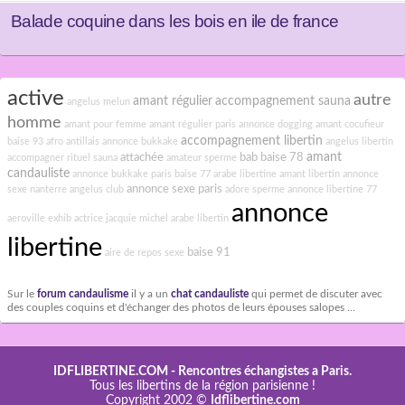
Balade coquine dans les bois en ile de france
active
autre
amant régulier
accompagnement sauna
angelus melun
homme
amant pour femme
amant régulier paris
annonce dogging
amant cocufieur
accompagnement libertin
baise 93
afro antillais
annonce bukkake
angelus libertin
amant
attachée
bab
baise 78
accompagner rituel sauna
amateur sperme
candauliste
annonce bukkake paris
baise 77
arabe libertine
amant libertin
annonce
annonce sexe paris
sexe nanterre
angelus club
adore sperme
annonce libertine 77
annonce
aeroville exhib
actrice jacquie michel
arabe libertin
libertine
baise 91
aire de repos sexe
Sur le
forum candaulisme
il y a un
chat candauliste
qui permet de discuter avec
des couples coquins et d'échanger des photos de leurs épouses salopes ...
IDFLIBERTINE.COM
- Rencontres échangistes a Paris.
Tous les libertins de la région parisienne !
Copyright 2002 ©
Idflibertine.com