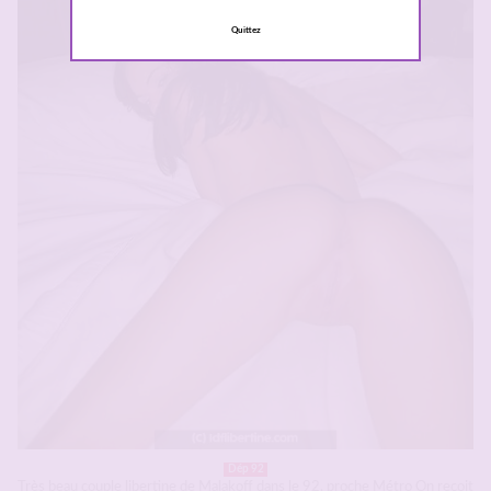
Quittez
Dép 92
Très beau couple libertine de Malakoff dans le 92, proche Métro On recoit