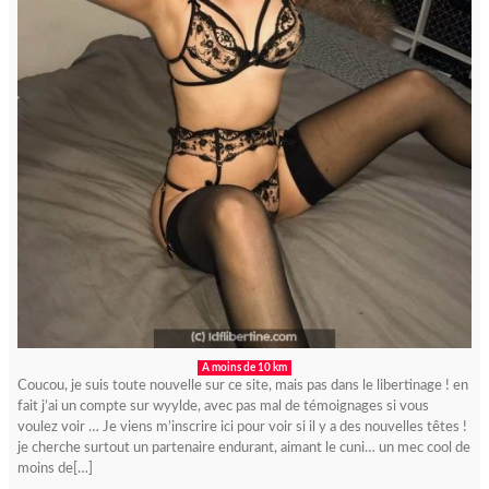
A moins de 10 km
Coucou, je suis toute nouvelle sur ce site, mais pas dans le libertinage ! en
fait j’ai un compte sur wyylde, avec pas mal de témoignages si vous
voulez voir … Je viens m’inscrire ici pour voir si il y a des nouvelles têtes !
je cherche surtout un partenaire endurant, aimant le cuni… un mec cool de
moins de[…]