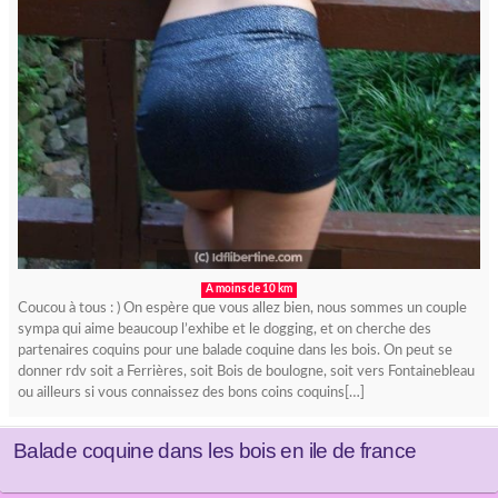
A moins de 10 km
Coucou à tous : ) On espère que vous allez bien, nous sommes un couple
sympa qui aime beaucoup l’exhibe et le dogging, et on cherche des
partenaires coquins pour une balade coquine dans les bois. On peut se
donner rdv soit a Ferrières, soit Bois de boulogne, soit vers Fontainebleau
ou ailleurs si vous connaissez des bons coins coquins[…]
Balade coquine dans les bois en ile de france