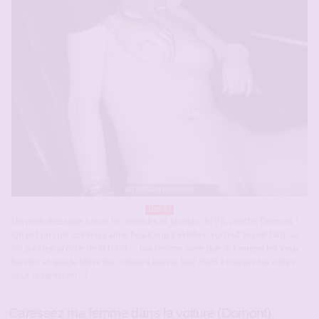
Dép 95
Un petit message a tous les voyeurs et joueurs du 95, proche Domont !
On est un cple cokin qui aime beaucoup s’exhiber, surtout le soir tard sur
les parking proche de la forêt … ma femme aime que je l’amène les yeux
bandés et que je laisse les mateurs passer leur main a travers les vitres
pour la caresser[…]
Caressez ma femme dans la voiture (Domont)