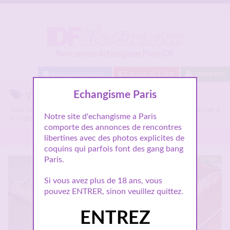
Baisez maintenant !
A moins de 10km
Inscription
yeux bandés sur Idflibertine.com
Echangisme Paris
Voici tous les annonces libertines parlant de
yeux bandés
, n'hésitez pas à
Notre site d'echangisme a Paris
les consulter et vous inscrire pour entamer le dialogue.
comporte des annonces de rencontres
libertines avec des photos explicites de
coquins qui parfois font des gang bang
Paris.
En ligne
Si vous avez plus de 18 ans, vous
pouvez ENTRER, sinon veuillez quittez.
ENTREZ