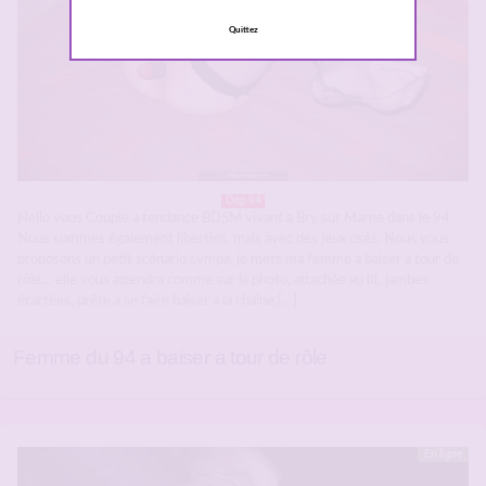
Quittez
Dép 94
Hello vous Couple a tendance BDSM vivant a Bry sur Marne dans le 94.
Nous sommes également libertins, mais avec des jeux osés. Nous vous
proposons un petit scénario sympa, je mets ma femme a baiser a tour de
rôle… elle vous attendra comme sur la photo, attachée au lit, jambes
écartées, prête a se faire baiser a la chaine.[…]
Femme du 94 a baiser a tour de rôle
En ligne