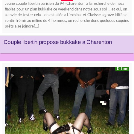
Jeune couple libertin parisien du 94 (Charenton) à la recherche de mecs
fiables pour un plan bukkake ce weekend dans notre sous sol … et oui, on
a envie de tester cela .. on est allée a L’exhibar et Clarisse a grave kiffé se
sentir frémir au milieu de 4 hommes, on recherche donc quelques coquins
prêts a se joindre[…]
Couple libertin propose bukkake a Charenton
En ligne