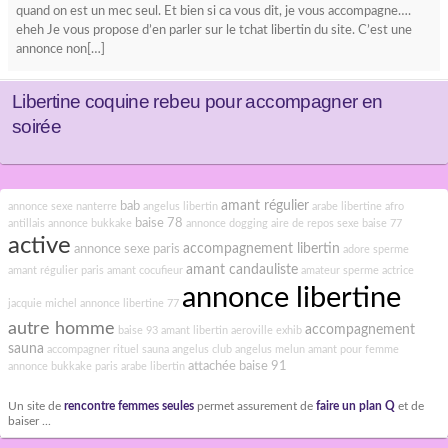
quand on est un mec seul. Et bien si ca vous dit, je vous accompagne….
eheh Je vous propose d’en parler sur le tchat libertin du site. C’est une
annonce non[…]
Libertine coquine rebeu pour accompagner en
soirée
amant régulier
bab
annonce sexe nanterre
angelus libertin
arabe libertine
afro
baise 78
antillais
annonce bukkake
annonce dogging
aire de repos sexe
baise 77
active
accompagnement libertin
annonce sexe paris
adore sperme
amant candauliste
amant régulier paris
amant cocufieur
amateur sperme
actrice
annonce libertine
jacquie michel
annonce libertine 77
autre homme
accompagnement
baise 93
amant libertin
aeroville exhib
sauna
accompagner rituel sauna
angelus club
angelus melun
amant pour femme
attachée
baise 91
annonce bukkake paris
arabe libertin
Un site de
rencontre femmes seules
permet assurement de
faire un plan Q
et de
baiser ...