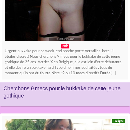
Paris
Urgent bukkake pour ce week-end proche porte Versailles, hotel 4
étoiles discret! Nous cherchons 9 mecs pour le bukkake de cette jeune
gothique de 25 ans. Actrice X en Belgique, elle est loin d’etre débutante,
et elle désire un bukkake hard Type d’hommes souhaités : tous du
moment qu’ils ont du foutre Nbre : 9 ou 10 mecs directifs Durée[…]
Cherchons 9 mecs pour le bukkake de cette jeune
gothique
En ligne