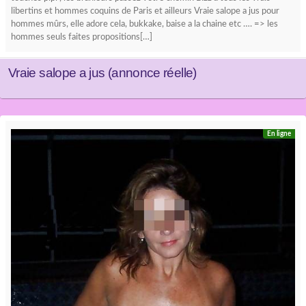
libertins et hommes coquins de Paris et ailleurs Vraie salope a jus pour
hommes mûrs, elle adore cela, bukkake, baise a la chaine etc …. => les
hommes seuls faites propositions[…]
Vraie salope a jus (annonce réelle)
En ligne