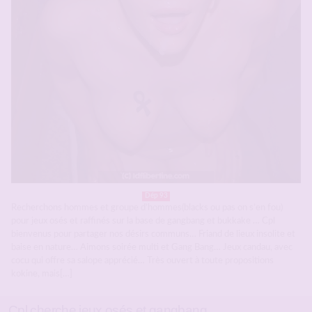
Dép 93
Recherchons hommes et groupe d’hommes(blacks ou pas on s’en fou)
pour jeux osés et raffinés sur la base de gangbang et bukkake … Cpl
bienvenus pour partager nos désirs communs… Friand de lieux insolite et
baise en nature… Aimons soirée multi et Gang Bang… Jeux candau, avec
cocu qui offre sa salope apprécié… Très ouvert à toute propositions
kokine, mais[…]
Cpl cherche jeux osés et gangbang