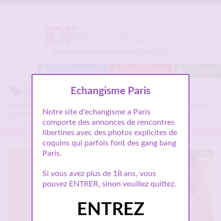
Baisez maintenant !
A moins de 10km
Inscription
bukkake sur Idflibertine.com
Echangisme Paris
Voici tous les annonces libertines parlant de
bukkake
, n'hésitez pas à les
Notre site d'echangisme a Paris
consulter et vous inscrire pour entamer le dialogue.
comporte des annonces de rencontres
libertines avec des photos explicites de
coquins qui parfois font des gang bang
Paris.
En ligne
Si vous avez plus de 18 ans, vous
pouvez ENTRER, sinon veuillez quittez.
ENTREZ