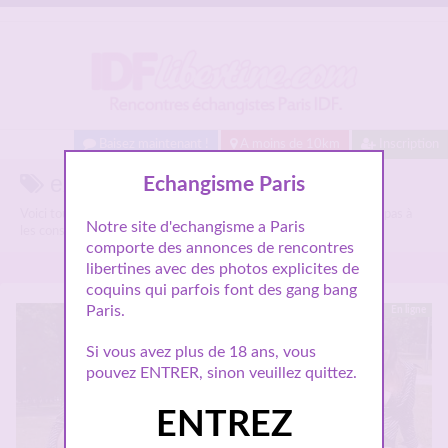
Baisez maintenant !
A moins de 10km
Inscription
exhibition sur Idflibertine.com
Echangisme Paris
Voici tous les annonces libertines parlant de
exhibition
, n'hésitez pas à
Notre site d'echangisme a Paris
les consulter et vous inscrire pour entamer le dialogue.
comporte des annonces de rencontres
libertines avec des photos explicites de
coquins qui parfois font des gang bang
Paris.
En ligne
Si vous avez plus de 18 ans, vous
pouvez ENTRER, sinon veuillez quittez.
ENTREZ