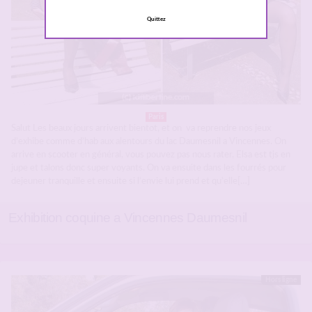
Quittez
Paris
Salut Les beaux jours arrivent bientot, et on va reprendre nos jeux
d’exhibe comme d’hab aux alentours du lac Daumesnil a Vincennes. On
arrive en scooter en général, vous pouvez pas nous rater, Elsa est tjs en
jupe et talons donc super voyants. On va ensuite dans les fourrés pour
dejeuner tranquille et ensuite si l’envie lui prend et qu’elle[…]
Exhibition coquine a Vincennes Daumesnil
Hors ligne