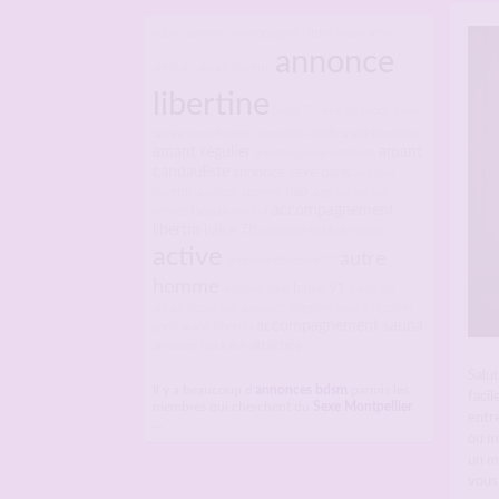
adore sperme
accompagner rituel sauna
afro
annonce
antillais
amant libertin
libertine
baise 77
aire de repos sexe
amant pour femme
aeroville exhib
arabe libertine
amant régulier
amant
annonce sexe nanterre
candauliste
annonce sexe paris
angelus
bab
libertin
amateur sperme
angelus melun
accompagnement
actrice jacquie michel
libertin
baise 78
annonce bukkake paris
active
autre
annonce libertine 77
homme
baise 91
angelus club
baise 93
amant cocufieur
annonce dogging
amant régulier
accompagnement sauna
paris
arabe libertin
attachée
annonce bukkake
Salut
Il y a beaucoup d'
annonces bdsm
parmis les
facil
membres qui cherchent du
Sexe Montpellier
entre
...
ou m
un me
vous