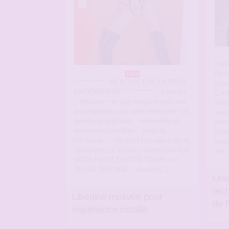
Bonjo
Pari
Paris
*********** MERCI DE LIRE LA FICHE
nouv
ENTIÈREMENT ********** – jf mariée
C’est
– libertine – en cple complice mais non
renco
accompagnée pour cette recherche – ch
quel
aventures originales – rencontres et
éner
expériences insolites – sortir de
coqui
l’ordinaire . —- hs mûrs très appréciés et
quel
recherchés ( + 50 ans )—Autres bye-bye
des 
VOUS PERDEZ VOTRE TEMPS ==>
PAS DE RÉPONSE – pluralité[…]
Une
rec
Libertine motivée pour
de l
expérience insolite