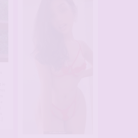
us
 le
res
ns
 a
t
us
…]