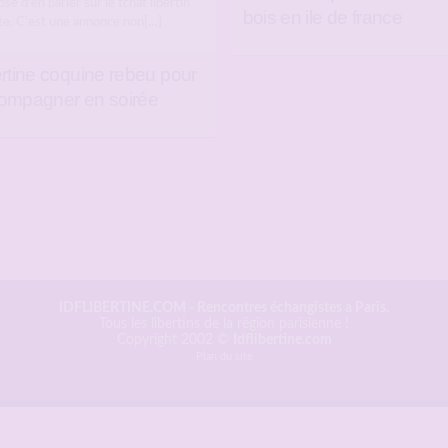
se d’en parler sur le tchat libertin
bois en ile de france
ite. C’est une annonce non[…]
ertine coquine rebeu pour
ompagner en soirée
IDFLIBERTINE.COM
- Rencontres échangistes a Paris.
Tous les libertins de la région parisienne !
Copyright 2002 ©
Idflibertine.com
Plan du site