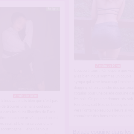
En ligne
A moins de 10 km
Coucou à tous : ) On espère que vo
allez bien, nous sommes un couple
sympa qui aime beaucoup l’exhibe et
dogging, et on cherche des partenai
coquins pour une balade coquine da
A moins de 10 km
les bois. On peut se donner rdv soit
 à tous … Je sais bien que c’est pas
Ferrières, soit Bois de boulogne, soi
e de trouver une nana cool pour
vers Fontainebleau ou ailleurs si vo
r dans les clubs libertins de Paris,
connaissez des bons coins coquins[
ême en soirée privée quand on est
c seul. Et bien si ca vous dit, je
 accompagne…. eheh Je vous
Balade coquine dans les