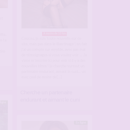
st
A moins de 10 km
iffe,
Coucou, je suis toute nouvelle sur ce
 l’a
site, mais pas dans le libertinage ! en fait
j’ai un compte sur wyylde, avec pas mal
tins
de témoignages si vous voulez voir … Je
viens m’inscrire ici pour voir si il y a des
nouvelles têtes ! je cherche surtout un
partenaire endurant, aimant le cuni… un
mec cool de moins de[…]
Cherche un partenaire
endurant et aimant le cuni
ligne
En ligne