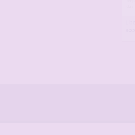
propo
du s
Lib
acc