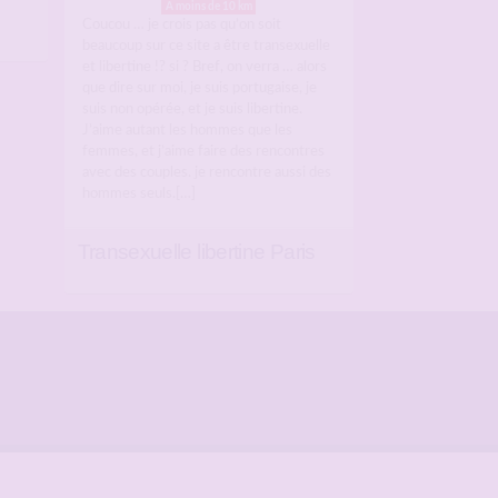
A moins de 10 km
Coucou … je crois pas qu’on soit
beaucoup sur ce site a être transexuelle
et libertine !? si ? Bref, on verra … alors
que dire sur moi, je suis portugaise, je
suis non opérée, et je suis libertine.
J’aime autant les hommes que les
femmes, et j’aime faire des rencontres
avec des couples. je rencontre aussi des
hommes seuls.[…]
Transexuelle libertine Paris