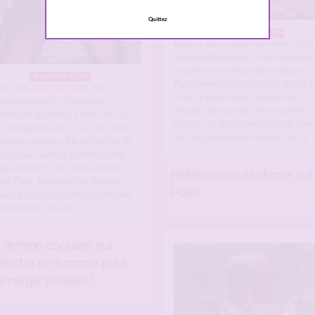
Quittez
A moins de 10 km
Bonjour les coquins Parisiens ! On e
Joyce et Nathan et on est un jeune
couple un peu chaud de la région
A moins de 10 km
Parisienne, et ma chérie ce qu’elle k
ur à tous, je suis Nath, une
c’est se faire baiser devant moi … On
sienne en quête d’un peu de
déjà fait pas mal de fois en soirées
eauté et d’aventure dans ma vie.
privées, et aussi dans les clubs liber
 pourquoi je suis ici, sur ce site de
de Paris, mais là on manque un[…]
ntres coquines, à la recherche de
qu’un qui saura m’apporter cette
gie positive ! Voici mon annonce
Relation candaulisme sur
ne Paris. Bien que j’aie déjà eu
Paris
ques expériences dans le domaine
rencontres coquines,[…]
 femme coquine qui
En 
herche un homme pour
’énergie positive !