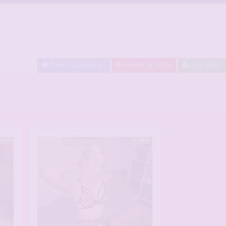
Baisez maintenant !
A moins de 10km
Inscription
ligne
En ligne