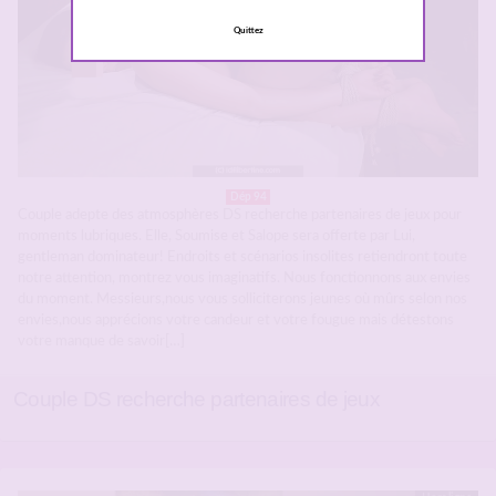
Quittez
Dép 94
Couple adepte des atmosphères DS recherche partenaires de jeux pour
moments lubriques. Elle, Soumise et Salope sera offerte par Lui,
gentleman dominateur! Endroits et scénarios insolites retiendront toute
notre attention, montrez vous imaginatifs. Nous fonctionnons aux envies
du moment. Messieurs,nous vous solliciterons jeunes où mûrs selon nos
envies,nous apprécions votre candeur et votre fougue mais détestons
votre manque de savoir[…]
Couple DS recherche partenaires de jeux