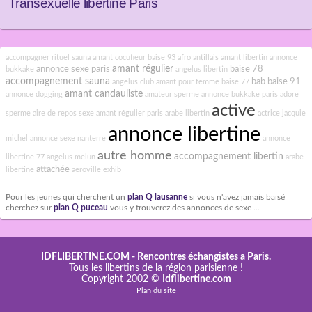
Transexuelle libertine Paris
accompagner rituel sauna
amant cocufieur
baise 93
afro antillais
amant libertin
annonce
amant régulier
annonce sexe paris
baise 78
bukkake
angelus libertin
accompagnement sauna
bab
baise 91
angelus club
amant pour femme
baise 77
amant candauliste
annonce dogging
amateur sperme
annonce bukkake paris
adore
active
sperme
aire de repos sexe
amant régulier paris
arabe libertin
actrice jacquie
annonce libertine
michel
annonce sexe nanterre
annonce
autre homme
accompagnement libertin
libertine 77
angelus melun
arabe
attachée
libertine
aeroville exhib
Pour les jeunes qui cherchent un
plan Q lausanne
si vous n'avez jamais baisé
cherchez sur
plan Q puceau
vous y trouverez des annonces de sexe ...
IDFLIBERTINE.COM
- Rencontres échangistes a Paris.
Tous les libertins de la région parisienne !
Copyright 2002 ©
Idflibertine.com
Plan du site