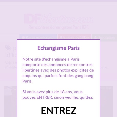
Baisez maintenant !
A moins de 10km
Inscription
partenaire de jeux sur
Echangisme Paris
Idflibertine.com
Notre site d'echangisme a Paris
Voici tous les annonces libertines parlant de
partenaire de jeux
,
comporte des annonces de rencontres
n'hésitez pas à les consulter et vous inscrire pour entamer le dialogue.
libertines avec des photos explicites de
coquins qui parfois font des gang bang
Paris.
Hors ligne
Si vous avez plus de 18 ans, vous
pouvez ENTRER, sinon veuillez quittez.
ENTREZ